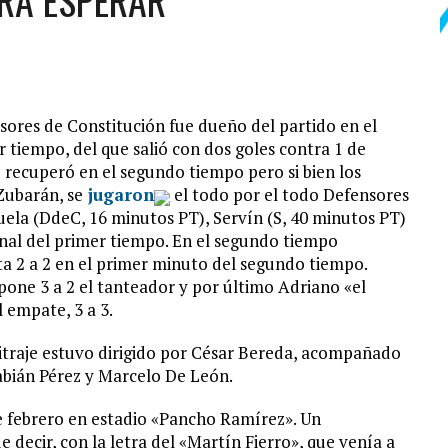
ERÁ ESPERAR
sores de Constitución fue dueño del partido en el
 tiempo, del que salió con dos goles contra 1 de
e recuperó en el segundo tiempo pero si bien los
 Zubarán, se
jugaron
el todo por el todo Defensores
zuela (DdeC, 16 minutos PT), Servín (S, 40 minutos PT)
inal del primer tiempo. En el segundo tiempo
ta 2 a 2 en el primer minuto del segundo tiempo.
one 3 a 2 el tanteador y por último Adriano «el
l empate, 3 a 3.
bitraje estuvo dirigido por César Bereda, acompañado
abián Pérez y Marcelo De León.
e febrero en estadio «Pancho Ramírez». Un
decir, con la letra del «Martín Fierro», que venía a