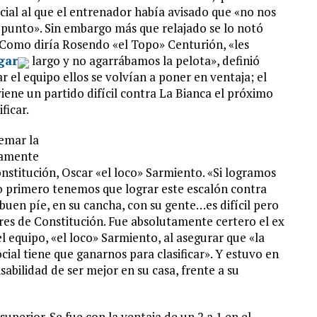
cial al que el entrenador había avisado que «no nos
punto». Sin embargo más que relajado se lo notó
. Como diría Rosendo «el Topo» Centurión, «les
gar
largo y no agarrábamos la pelota», definió
l equipo ellos se volvían a poner en ventaja; el
viene un partido difícil contra La Bianca el próximo
ficar.
uemar la
tamente
nstitución, Oscar «el loco» Sarmiento. «Si logramos
ro primero tenemos que lograr este escalón contra
buen píe, en su cancha, con su gente…es difícil pero
res de Constitución. Fue absolutamente certero el ex
 equipo, «el loco» Sarmiento, al asegurar que «la
ocial tiene que ganarnos para clasificar». Y estuvo en
sabilidad de ser mejor en su casa, frente a su
uperior. Se fue con la ventaja de un 2 a 1 en el