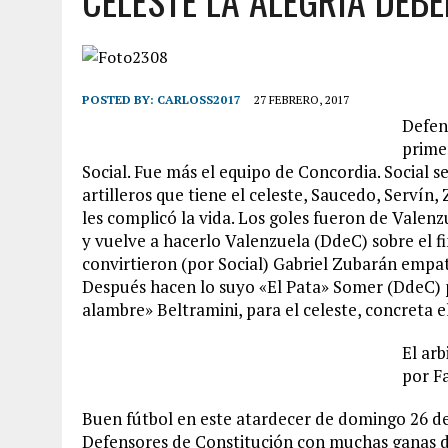
CELESTE LA ALEGRÍA DEB
POSTED BY:
CARLOSS2017
27 FEBRERO, 2017
Defen
primer
Social. Fue más el equipo de Concordia. Social s
artilleros que tiene el celeste, Saucedo, Servín,
les complicó la vida. Los goles fueron de Valen
y vuelve a hacerlo Valenzuela (DdeC) sobre el f
convirtieron (por Social) Gabriel Zubarán empa
Después hacen lo suyo «El Pata» Somer (DdeC) p
alambre» Beltramini, para el celeste, concreta e
El ar
por F
Buen fútbol en este atardecer de domingo 26 d
Defensores de Constitución con muchas ganas de 