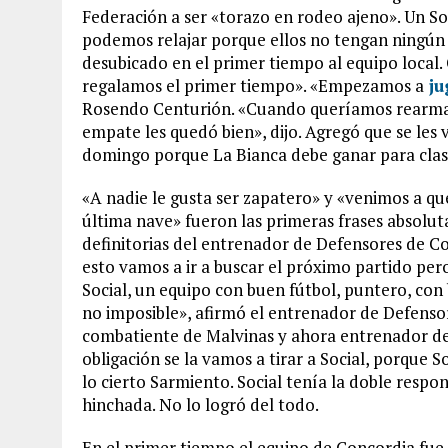
Federación a ser «torazo en rodeo ajeno». Un So
podemos relajar porque ellos no tengan ningún 
desubicado en el primer tiempo al equipo local
regalamos el primer tiempo». «Empezamos a
ju
Rosendo Centurión. «Cuando queríamos rearmar e
empate les quedó bien», dijo. Agregó que se les 
domingo porque La Bianca debe ganar para clasi
«A nadie le gusta ser zapatero» y «venimos a q
última nave» fueron las primeras frases absolu
definitorias del entrenador de Defensores de Co
esto vamos a ir a buscar el próximo partido pe
Social, un equipo con buen fútbol, puntero, con 
no imposible», afirmó el entrenador de Defenso
combatiente de Malvinas y ahora entrenador del
obligación se la vamos a tirar a Social, porque S
lo cierto Sarmiento. Social tenía la doble respon
hinchada. No lo logró del todo.
En el primer tiempo el equipo de Concordia fue s