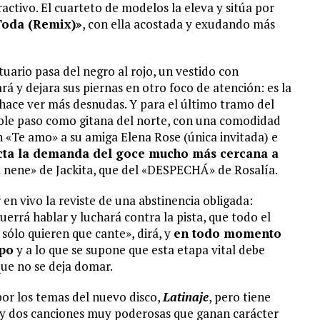
ractivo. El cuarteto de modelos la eleva y sitúa por
Toda (Remix)»
, con ella acostada y exudando más
stuario pasa del negro al rojo, un vestido con
 y dejara sus piernas en otro foco de atención: es la
s hace ver más desnudas. Y para el último tramo del
ole paso como gitana del norte, con una comodidad
 «Te amo» a su amiga Elena Rose (única invitada) e
ecta la demanda del goce mucho más cercana a
 nene» de Jackita, que del «DESPECHÁ» de Rosalía.
 en vivo la reviste de una abstinencia obligada:
uerrá hablar y luchará contra la pista, que todo el
sólo quieren que cante», dirá, y
en todo momento
mpo
y a lo que se supone que esta etapa vital debe
que no se deja domar.
 por los temas del nuevo disco,
Latinaje
, pero tiene
Hay dos canciones muy poderosas que ganan carácter