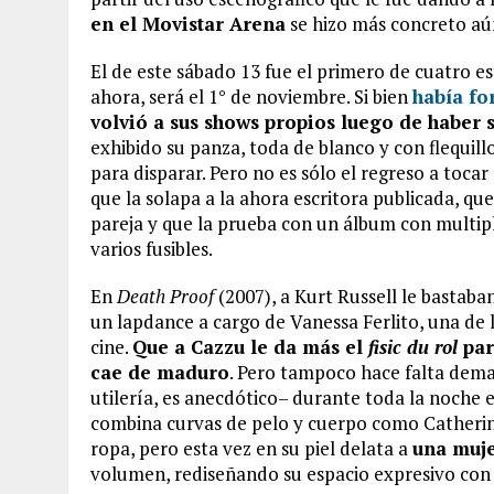
en el Movistar Arena
se hizo más concreto aú
El de este sábado 13 fue el primero de cuatro es
ahora, será el 1° de noviembre. Si bien
había fo
volvió a sus shows propios luego de haber
exhibido su panza, toda de blanco y con flequill
para disparar. Pero no es sólo el regreso a tocar
que la solapa a la ahora escritora publicada, que
pareja y que la prueba con un álbum con multip
varios fusibles.
En
Death Proof
(2007), a Kurt Russell le bastaba
un lapdance a cargo de Vanessa Ferlito, una de 
cine.
Que a Cazzu le da más el
fisic du rol
par
cae de maduro
. Pero tampoco hace falta dema
utilería, es anecdótico– durante toda la noche e
combina curvas de pelo y cuerpo como Catheri
ropa, pero esta vez en su piel delata a
una muje
volumen, rediseñando su espacio expresivo con