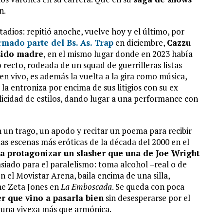
n.
tadios: repitió anoche, vuelve hoy y el último, por
rmado parte del Bs. As. Trap
en diciembre,
Cazzu
 sido madre
, en el mismo lugar donde en 2023 había
o recto, rodeada de un squad de guerrilleras listas
 en vivo, es además la vuelta a la gira como música,
 la entroniza por encima de sus litigios con su ex
licidad de estilos, dando lugar a una performance con
n un trago, un apodo y recitar un poema para recibir
las escenas más eróticas de la década del 2000 en el
a protagonizar un slasher que una de Joe Wright
siado para el paralelismo: toma alcohol –real o de
n el Movistar Arena, baila encima de una silla,
ne Zeta Jones en
La Emboscada
. Se queda con poca
r que vino a pasarla bien
sin desesperarse por el
 una viveza más que armónica.