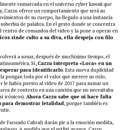
nalmente enmarcada en el universo cyber kawaii que
key, Cazzu ofrece un comportamiento que será su
vimientos de su cuerpo, ha llegado a una instancia
a soberbia de palabra. En el gesto donde se concentra
del centro de comandos del video y la pone a operar en
os rinde culto a su diva, ella despeja con filo
 volverá a sonar, después de muchísimo tiempo, el
atinoamérica. Sí,
Cazzu interpreta «Loca» en un
esperar para identificarlo
. Esta nueva duplicidad
 la pongan toda por el valor que merece su culo,
 le había puesto al video de 2017 para sumar un
era de contexto en una canción que no necesitaba
sí icónicos).
Ahora Cazzu sabe que ni hace falta
) para demostrar letalidad
, porque también es
ntir.
de Facundo Cabral) darán pie a la emoción medida,
aplauso. A medida que el setlist avance, Cazzu