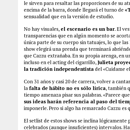
le sirven para resaltar las proporciones de su at
encima de la barra, donde llegará el turno de
«
sensualidad que en la versión de estudio.
No hay visuales,
el escenario es un bar
. El ve
transparencias que en algún momento se acortará
única parte de su cuerpo sin tatuajes, lo que la
show elegirá una prenda que terminará abriénd
que Cazzu extrañaba. En su propia arenga, en un
incluso en el acting del cigarrillo,
Julieta proy
la tradición independentista
del «Cuidame el
Con 31 años y casi 20 de carrera, volver a cantar
la
falta de hábito no es sólo lírica
, también q
tiempo amenaza pisar sus palabras. «Parece que 
sus ideas harán referencia al paso del tie
imponerle. Pero si algo ha remarcado Cazzu es 
El setlist de estos shows se inclina lógicamente
celebrados (aunque insuficientes) intervalos. 