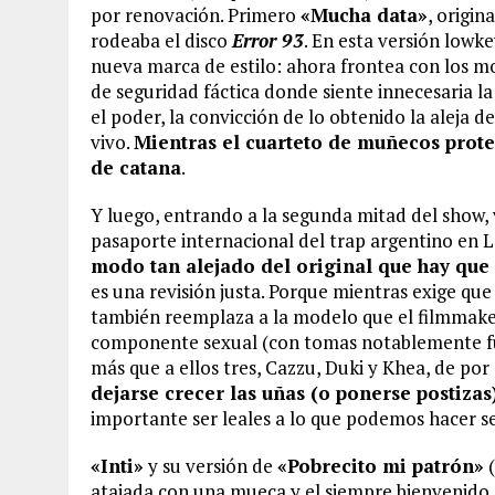
por renovación. Primero
«Mucha data»
, origi
rodeaba el disco
Error 93
. En esta versión low
nueva marca de estilo: ahora frontea con los mo
de seguridad fáctica donde siente innecesaria l
el poder, la convicción de lo obtenido la aleja 
vivo.
Mientras el cuarteto de muñecos proteic
de catana
.
Y luego, entrando a la segunda mitad del show,
pasaporte internacional del trap argentino en L
modo tan alejado del original que hay que 
es una revisión justa. Porque mientras exige que
también reemplaza a la modelo que el filmmaker
componente sexual (con tomas notablemente fu
más que a ellos tres, Cazzu, Duki y Khea, de por 
dejarse crecer las uñas (o ponerse postizas
importante ser leales a lo que podemos hacer se
«Inti»
y su versión de
«Pobrecito mi patrón»
(
atajada con una mueca y el siempre bienvenido 