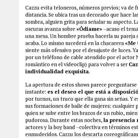
Cazzu evita teloneros, números previos; va de fr
distancia. Se ubica tras un decorado que hace la
sombra, alguien grita para señalar su aspecto.
oscuras avanza sobre
«Ódiame»
–acaso el tema
una mesa. Un hombre prueba hacerla su pareja d
acaba. Lo mismo sucederá en la chacarera
«Me 
siente más ofensivo por el desajuste de luces. Y
por un teléfono de cable atendido por el actor 
romántico en el videoclip) para volver a ser
Caz
individualidad exquisita
.
La apertura de estos shows parece preguntarse p
instante:
es el deseo el que está a disposic
por turnos, un truco que ella gana sin señas. Y e
sus formaciones de baile de mujeres: cualquier p
quien se sube entre los brazos de un rubio, mient
pudorosa. Durante estas noches,
la presencia 
actores y la boy band –colectiva en términos est
enmudecidos. Cazzu los descarta coreográficamen